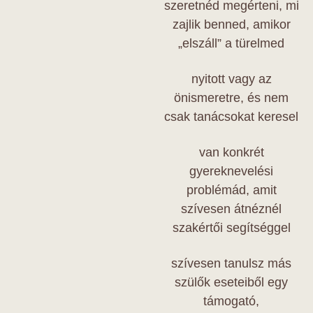
szeretnéd megérteni, mi
zajlik benned, amikor
„elszáll” a türelmed
nyitott vagy az
önismeretre, és nem
csak tanácsokat keresel
van konkrét
gyereknevelési
problémád, amit
szívesen átnéznél
szakértői segítséggel
szívesen tanulsz más
szülők eseteiből egy
támogató,