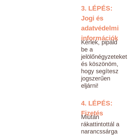
3. LÉPÉS:
Jogi és
adatvédelmi
információk
Kérlek, pipáld
be a
jelölőnégyzeteket
és köszönöm,
hogy segítesz
jogszerűen
eljárni!
4. LÉPÉS:
Fizetés
Miután
rákattintottál a
narancssárga