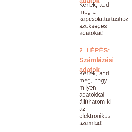
adatok
Kérlek, add
meg a
kapcsolattartáshoz
szükséges
adatokat!
2. LÉPÉS:
Számlázási
adatok
Kérlek, add
meg, hogy
milyen
adatokkal
állíthatom ki
az
elektronikus
számlád!