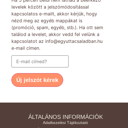
levelek között a jelszómódosítással
kapcsolatos e-mailt, akkor kérjük, hogy
nézd meg az egyéb mappákat is
(promóció, spam, egyéb, stb.). Ha ott sem
találod a levelet, akkor vedd fel velünk a
kapcsolatot az info@egyuttacsaladban.hu
e-mail címen.
ÁLTALÁNOS INFORMÁCIÓK
Adatkezelési Tájékoztató