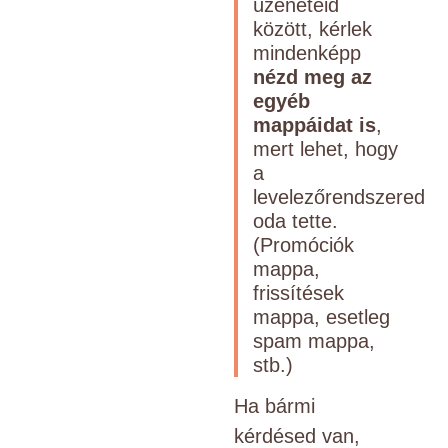
üzeneteid
között, kérlek
mindenképp
nézd meg az
egyéb
mappáidat is
,
mert lehet, hogy
a
levelezőrendszered
oda tette.
(Promóciók
mappa,
frissítések
mappa, esetleg
spam mappa,
stb.)
Ha bármi
kérdésed van,