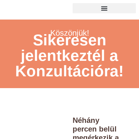
Köszönjük!
Sikeresen
jelentkeztél a
Konzultációra!
Néhány
percen belül
megérkezik a