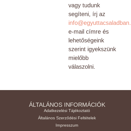
vagy tudunk
segíteni, írj az
info@egyuttacsaladban
e-mail címre és
lehetőségeink
szerint igyekszünk
mielőbb
válaszolni.
ÁLTALÁNOS INFORMÁCIÓK
Adatkezelési Tájékoztató
Általános Szerződési Feltételek
Impresszum