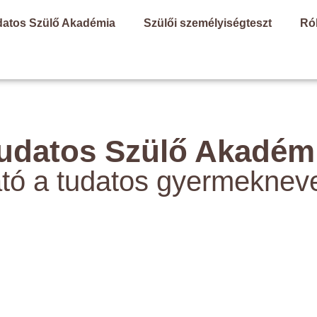
datos Szülő Akadémia
Szülői személyiségteszt
Ró
udatos Szülő Akadém
tó a tudatos gyermeknev