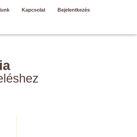
lunk
Kapcsolat
Bejelentkezés
ia
eléshez