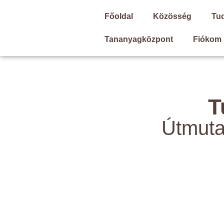
Főoldal
Közösség
Tu
Tananyagközpont
Fiókom
T
Útmuta