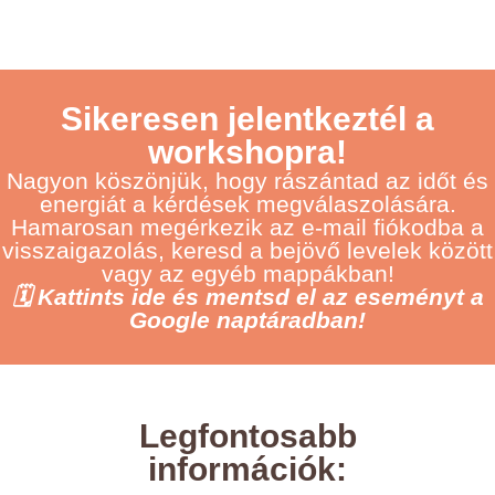
Sikeresen jelentkeztél a
workshopra!
Nagyon köszönjük, hogy rászántad az időt és
energiát a kérdések megválaszolására.
Hamarosan megérkezik az e-mail fiókodba a
visszaigazolás, keresd a bejövő levelek között
vagy az egyéb mappákban!
🗓️ Kattints ide és mentsd el az eseményt a
Google naptáradban!
Legfontosabb
információk: