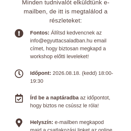
Minden tudnivalót elküldtünk e-
mailben, de itt is megtalálod a
részleteket:
Fontos:
Állítsd kedvencnek az
info@egyuttacsaladban.hu email
címet, hogy biztosan megkapd a
workshop előtti leveleket!
Időpont:
2026.08.18. (kedd) 18:00-
19:30
Írd be a naptáradba
az időpontot,
hogy biztos ne csússz le róla!
Helyszín:
e-mailben megkapod
majd a csatlakozási linket az online